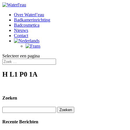
Over Waterl’eau
Badkamerinrichting
Badcosmetica
Nieuws
Contact
Selecteer een pagina
H L1 P0 1A
Zoeken
Zoeken
naar:
Recente Berichten